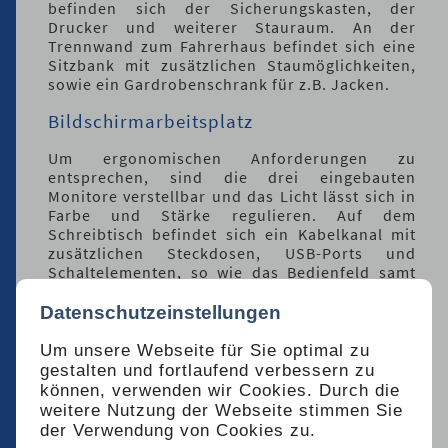
befinden sich der Sicherungskasten, der
Drucker und weiterer Stauraum. An der
Trennwand zum Fahrerhaus befindet sich eine
Sitzbank mit zusätzlichen Staumöglichkeiten,
sowie ein Gardrobenschrank für z.B. Jacken.
Bildschirmarbeitsplatz
Um ergonomischen Anforderungen zu
entsprechen, sind die drei eingebauten
Monitore verstellbar und das Licht lässt sich in
Farbe und Stärke regulieren. Auf dem
Schreibtisch befindet sich ein Kabelkanal mit
zusätzlichen Steckdosen, USB-Ports und
Schaltelementen, so wie das Bedienfeld samt
Maus und Tastatur.
Datenschutzeinstellungen
19“-Rack
Um unsere Webseite für Sie optimal zu
Unter dem Schreibtisch befindet sich ein 19“-
gestalten und fortlaufend verbessern zu
Rack in dem ein Industrie-PC und eine
können, verwenden wir Cookies. Durch die
Notstromversorgung (USV) zum Schutz vor
weitere Nutzung der Webseite stimmen Sie
Datenverlust verbaut ist.
der Verwendung von Cookies zu.