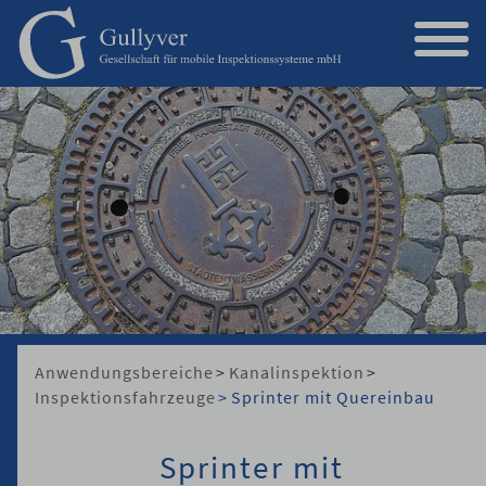
Kanalinspektion
Brunneninspektion
Rotorblattinspektion
Lange Leitungen
Sonderanwendungen
Anwendungsbereiche
>
Kanalinspektion
>
Inspektionsfahrzeuge
>
Sprinter mit Quereinbau
Philosophie
Sprinter mit