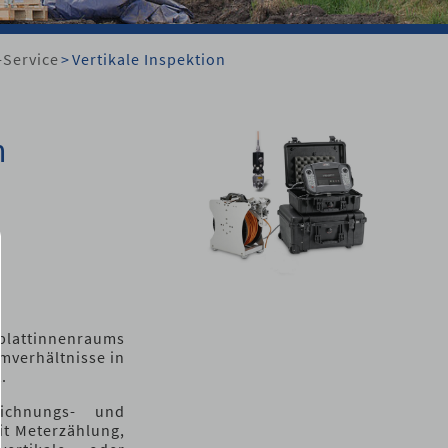
-Service
>
Vertikale Inspektion
n
rblattinnenraums
mverhältnisse in
.
ichnungs- und
t Meterzählung,