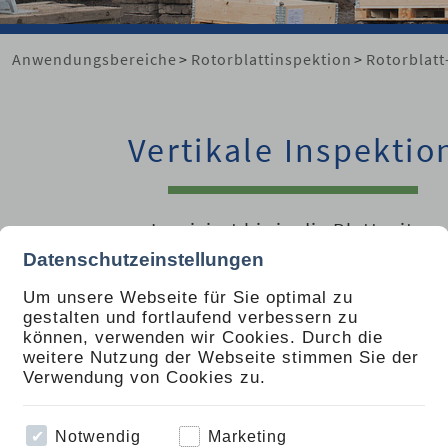
Anwendungsbereiche
>
Rotorblattinspektion
>
Rotorblatt
Vertikale Inspektio
Inspiziert bis in die Blattspitze
Datenschutzeinstellungen
Um unsere Webseite für Sie optimal zu
Kompakt für den Service
gestalten und fortlaufend verbessern zu
Die Gullyver-Service-Anlage für die Inspektion des Roto
können, verwenden wir Cookies. Durch die
ist speziell auf die Anforderungen und die beengten Rau
weitere Nutzung der Webseite stimmen Sie der
Wartung und Service, auch im offshore Bereich ausgelegt
Verwendung von Cookies zu.
Das System enthält ein Steuergerät mit Aufze
Dokumentationseinheit, eine manuelle Kabeltrommel mi
Notwendig
Marketing