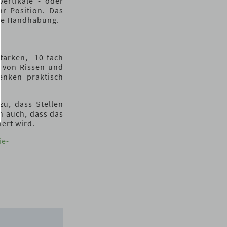
ertikale - oder
r Position. Das
che Handhabung.
tarken, 10-fach
 von Rissen und
nken praktisch
zu, dass Stellen
n auch, dass das
iert wird.
ie-